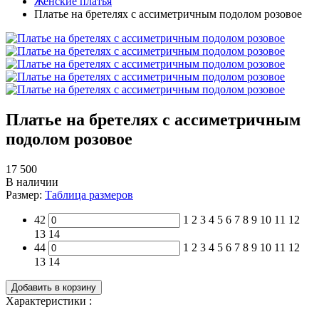
Женские платья
Платье на бретелях с ассиметричным подолом розовое
Платье на бретелях с ассиметричным
подолом розовое
17 500
В наличии
Размер:
Таблица размеров
42
1
2
3
4
5
6
7
8
9
10
11
12
13
14
44
1
2
3
4
5
6
7
8
9
10
11
12
13
14
Добавить в корзину
Характеристики :