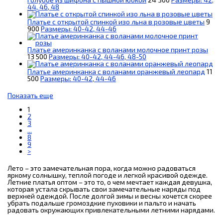
44, 46, 48
Платье с открытой спинкой изо льна в розовые цветы
9
900
Размеры: 40-42, 44-46
Платье америнканка с воланами молочное принт розы
13 500
Размеры: 40-42, 44-46, 48-50
Платье америнканка с воланами оранжевый леопард
11
500
Размеры: 40-42, 44-46
Показать еще
1
2
3
...
8
9
>
Лето – это замечательная пора, когда можно радоваться
яркому солнышку, теплой погоде и легкой красивой одежде.
Летние платья оптом – это то, о чем мечтает каждая девушка,
которая устала скрывать свои замечательные наряды под
верхней одеждой. После долгой зимы и весны хочется скорее
убрать подальше громоздкие пуховики и пальто и начать
радовать окружающих привлекательными летними нарядами.