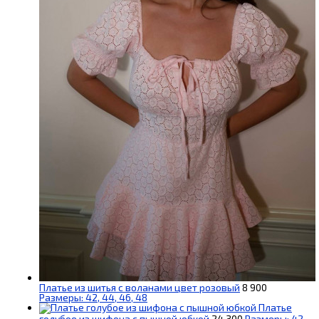
Платье из шитья с воланами цвет розовый
8 900
Размеры: 42, 44, 46, 48
Платье
голубое из шифона с пышной юбкой
24 300
Размеры: 42,