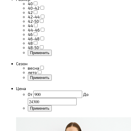
40
40-42
42
42-44
42-50
44
44-46
46
46-48
48
48-50
Применить
Сезон
весна
лето
Применить
Цена
От
До
Применить