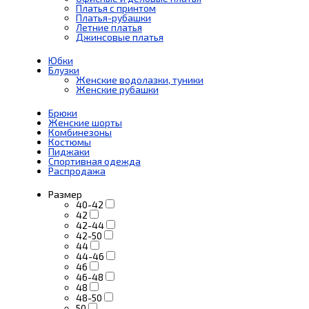
Платья с принтом
Платья-рубашки
Летние платья
Джинсовые платья
Юбки
Блузки
Женские водолазки, туники
Женские рубашки
Брюки
Женские шорты
Комбинезоны
Костюмы
Пиджаки
Спортивная одежда
Распродажа
Размер
40-42
42
42-44
42-50
44
44-46
46
46-48
48
48-50
50