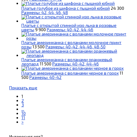
Платье голубое из шифона с пышной юбкой
24 300
Размеры: 42, 44, 46, 48
Платье с открытой спинкой изо льна в розовые
цветы
9 900
Размеры: 40-42, 44-46
Платье америнканка с воланами молочное принт
розы
13 500
Размеры: 40-42, 44-46, 48-50
Платье америнканка с воланами оранжевый
леопард
11 500
Размеры: 40-42, 44-46
Платье америнканка с воланами черное в горох
11
500
Размеры: 40-42
Показать еще
1
2
3
...
10
11
>
Интересует опт?