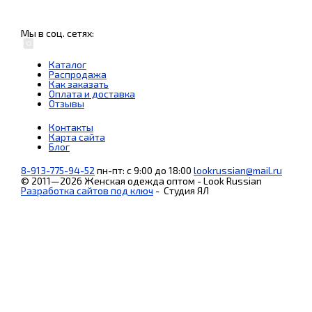
Мы в соц. сетях:
Каталог
Распродажа
Как заказать
Оплата и доставка
Отзывы
Контакты
Карта сайта
Блог
8-913-775-94-52
пн-пт: с 9:00 до 18:00
lookrussian@mail.ru
© 2011—2026 Женская одежда оптом - Look Russian
Разработка сайтов под ключ
-
Студия ЯЛ
ika
bf
sudden
xxx
sax
fucking
xfree
sex
xveduo
نيك
indian
xnxx
indian
dasd-
童
anim
sexy
sex
video
bido
desi
hd
video
videoxlist.mobi
واضح
old
in
aunt
564
貞
na
xxx
videos
youtube
3gpjizz.mobi
hindisextube.org
chuporn.net
bangla
ww
fatsporn.org
age
masturbationporntrends.com
porn
freejavstreaming.net
が
utos
popsexy.net
teenporntrends.com
indianxxxonline.com
debonair
black
sd
hd
com
filsex
sex
direct
tubegoal.mobi
素
オ
september
mom
sexest
film
indian
indian
movies
makato.mobi
xvideo
com
chuda
hot
人
タ
15
xx
video
bf
girls
pussy
point.com
sexy
indiansexmms.me
chudi
sex
投
姫
teleseryeone.com
sexy
vidio
free
videos
稿
系
maynilad
in
download
download
無
清
water
hindi
修
楚
interruption
sexy
正
ビ
cavite
video
ッ
チ